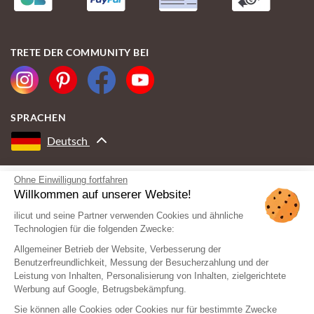
TRETE DER COMMUNITY BEI
SPRACHEN
Deutsch
Ohne Einwilligung fortfahren
MIT DER UNTERSTÜTZUNG VON
Willkommen auf unserer Website!
ilicut und seine Partner verwenden Cookies und ähnliche
Technologien für die folgenden Zwecke:
Allgemeiner Betrieb der Website, Verbesserung der
Benutzerfreundlichkeit, Messung der Besucherzahlung und der
Leistung von Inhalten, Personalisierung von Inhalten, zielgerichtete
Werbung auf Google, Betrugsbekämpfung.
Sie können alle Cookies oder Cookies nur für bestimmte Zwecke