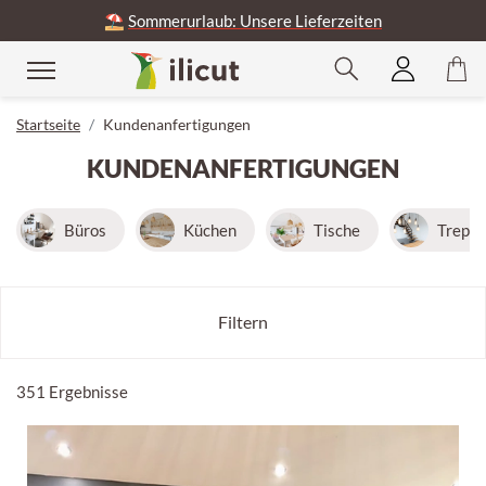
⛱️
Sommerurlaub: Unsere Lieferzeiten
ließen
Startseite
Kundenanfertigungen
KUNDENANFERTIGUNGEN
Büros
Küchen
Tische
Trepp
Filtern
351 Ergebnisse