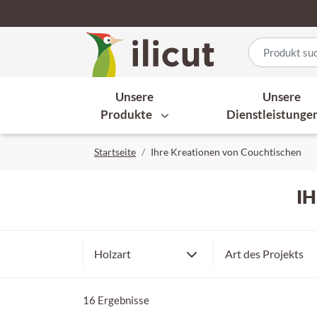
Unsere
Unsere
Produkte
Dienstleistunge
Startseite
Ihre Kreationen von Couchtischen
I
Ablagen
Buche
Holzart
Art des Projekts
Couchtisch
Akazie
Wohnzimmer
16 Ergebnisse
Birke