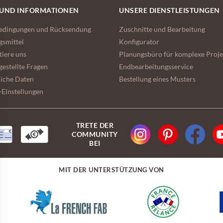
 UND INFORMATIONEN
UNSERE DIENSTLEISTUNGEN
bedingungen und Rücksendung
Zuschnitte und Bearbeitung
gsmittel
Konfigurator
tiere uns
Planungsbüro für komplexe Proje
gestellte Fragen
Endbearbeitungsservice
liche Daten
Bestellung eines Musters
-Einstellungen
TRETE DER
COMMUNITY
BEI
MIT DER UNTERSTÜTZUNG VON