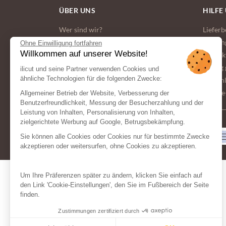
ÜBER UNS
HILFE
Wer sind wir?
Liefer
Unser Engagement für die Umwelt
Zahlun
Ohne Einwilligung fortfahren
Willkommen auf unserer Website!
Allgemeine Geschaftsbedingungen
Kontak
Häufig 
ilicut und seine Partner verwenden Cookies und
ähnliche Technologien für die folgenden Zwecke:
persön
Cookie
Allgemeiner Betrieb der Website, Verbesserung der
Benutzerfreundlichkeit, Messung der Besucherzahlung und der
Leistung von Inhalten, Personalisierung von Inhalten,
zielgerichtete Werbung auf Google, Betrugsbekämpfung.
ZAHLUNGSMITTEL
Sie können alle Cookies oder Cookies nur für bestimmte Zwecke
akzeptieren oder weitersurfen, ohne Cookies zu akzeptieren.
Um Ihre Präferenzen später zu ändern, klicken Sie einfach auf
den Link 'Cookie-Einstellungen', den Sie im Fußbereich der Seite
finden.
Zustimmungen zertifiziert durch