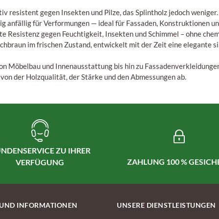
ativ resistent gegen Insekten und Pilze, das Splintholz jedoch weniger.
nig anfällig für Verformungen — ideal für Fassaden, Konstruktionen u
ute Resistenz gegen Feuchtigkeit, Insekten und Schimmel – ohne che
lichbraun im frischen Zustand, entwickelt mit der Zeit eine elegante s
von Möbelbau und Innenausstattung bis hin zu Fassadenverkleidungen
 von der Holzqualität, der Stärke und den Abmessungen ab.
NDENSERVICE ZU IHRER
ZAHLUNG 100 % GESICH
VERFÜGUNG
 UND INFORMATIONEN
UNSERE DIENSTLEISTUNGEN