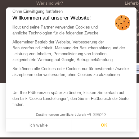
Wer sind wir?
Liefer
Unser Engagement für die Umwelt
Zahlun
Ohne Einwilligung fortfahren
Willkommen auf unserer Website!
Allgemeine Geschaftsbedingungen
Kontak
Häufig 
ilicut und seine Partner verwenden Cookies und
ähnliche Technologien für die folgenden Zwecke:
persön
Cookie
Allgemeiner Betrieb der Website, Verbesserung der
Benutzerfreundlichkeit, Messung der Besucherzahlung und der
Leistung von Inhalten, Personalisierung von Inhalten,
zielgerichtete Werbung auf Google, Betrugsbekämpfung.
ZAHLUNGSMITTEL
Sie können alle Cookies oder Cookies nur für bestimmte Zwecke
akzeptieren oder weitersurfen, ohne Cookies zu akzeptieren.
Um Ihre Präferenzen später zu ändern, klicken Sie einfach auf
den Link 'Cookie-Einstellungen', den Sie im Fußbereich der Seite
finden.
Zustimmungen zertifiziert durch
ich wähle
OK
Axeptio consent
Einwilligungsmanagementplattform: Passen Sie Ihre Optionen an