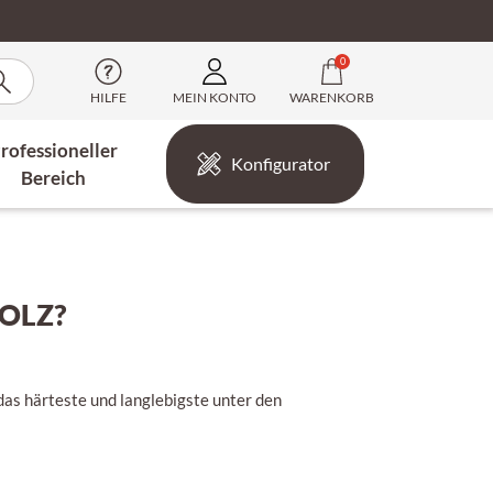
0
HILFE
MEIN KONTO
WARENKORB
rofessioneller
Konfigurator
Bereich
OLZ?
 das härteste und langlebigste unter den