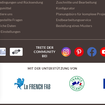
bedingungen und Rücksendung
Zuschnitte und Bearbeitung
gsmittel
Konfigurator
tiere uns
Planungsbüro für komplexe Proje
gestellte Fragen
Endbearbeitungsservice
liche Daten
Bestellung eines Musters
-Einstellungen
TRETE DER
COMMUNITY
BEI
MIT DER UNTERSTÜTZUNG VON