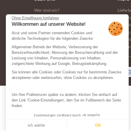
Wer sind wir?
Liefer
Unser Engagement für die Umwelt
Zahlun
Ohne Einwilligung fortfahren
Willkommen auf unserer Website!
Allgemeine Geschaftsbedingungen
Kontak
Häufig 
ilicut und seine Partner verwenden Cookies und
ähnliche Technologien für die folgenden Zwecke:
persön
Cookie
Allgemeiner Betrieb der Website, Verbesserung der
Benutzerfreundlichkeit, Messung der Besucherzahlung und der
Leistung von Inhalten, Personalisierung von Inhalten,
zielgerichtete Werbung auf Google, Betrugsbekämpfung.
ZAHLUNGSMITTEL
Sie können alle Cookies oder Cookies nur für bestimmte Zwecke
akzeptieren oder weitersurfen, ohne Cookies zu akzeptieren.
Um Ihre Präferenzen später zu ändern, klicken Sie einfach auf
den Link 'Cookie-Einstellungen', den Sie im Fußbereich der Seite
finden.
Zustimmungen zertifiziert durch
ich wähle
OK