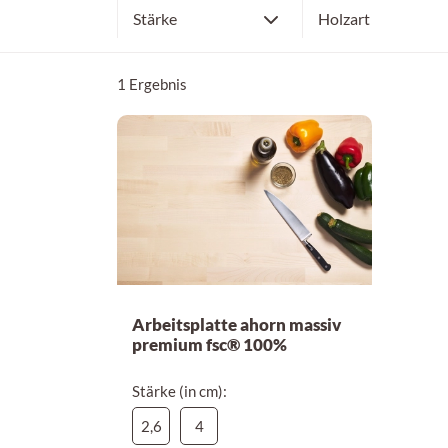
2,6 cm
Ahorn
Stärke
Holzart
4 cm
1 Ergebnis
Arbeitsplatte ahorn massiv
premium fsc® 100%
Stärke (in cm):
2,6
4