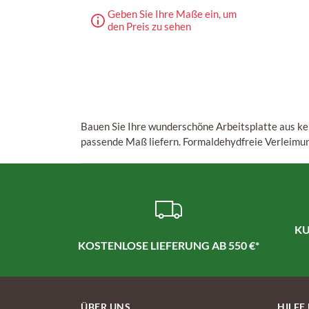
Geben Sie Ihre Maße ein, um
den Preis zu sehen
Bauen Sie Ihre wunderschöne Arbeitsplatte aus kei
passende Maß liefern. Formaldehydfreie Verleim
KU
KOSTENLOSE LIEFERUNG AB 550 €*
ÜBER UNS
HILFE