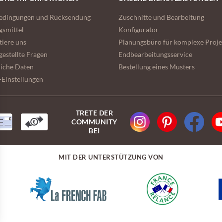
bedingungen und Rücksendung
Zuschnitte und Bearbeitung
gsmittel
Konfigurator
tiere uns
Planungsbüro für komplexe Proje
gestellte Fragen
Endbearbeitungsservice
liche Daten
Bestellung eines Musters
-Einstellungen
TRETE DER
COMMUNITY
BEI
MIT DER UNTERSTÜTZUNG VON