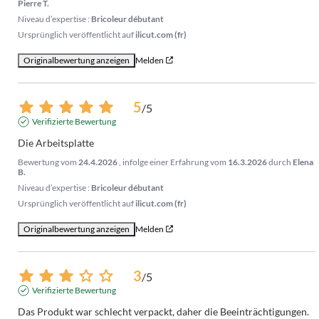
Pierre T.
Niveau d’expertise :
Bricoleur débutant
Ursprünglich veröffentlicht auf
ilicut.com (fr)
Originalbewertung anzeigen
Melden
5
/
5
Verifizierte Bewertung
Die Arbeitsplatte
Bewertung vom
24.4.2026
, infolge einer Erfahrung vom
16.3.2026
durch
Elena
B.
Niveau d’expertise :
Bricoleur débutant
Ursprünglich veröffentlicht auf
ilicut.com (fr)
Originalbewertung anzeigen
Melden
3
/
5
Verifizierte Bewertung
Das Produkt war schlecht verpackt, daher die Beeinträchtigungen.