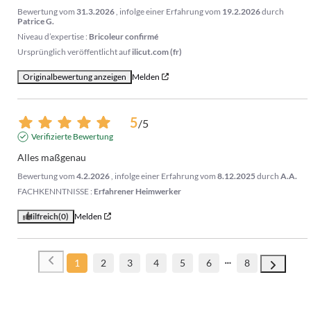
Bewertung vom
31.3.2026
, infolge einer Erfahrung vom
19.2.2026
durch
Patrice G.
Niveau d’expertise :
Bricoleur confirmé
Ursprünglich veröffentlicht auf
ilicut.com (fr)
Originalbewertung anzeigen
Melden
5
/
5
Verifizierte Bewertung
Alles maßgenau
Bewertung vom
4.2.2026
, infolge einer Erfahrung vom
8.12.2025
durch
A.A.
FACHKENNTNISSE :
Erfahrener Heimwerker
Hilfreich
(0)
Melden
1
2
3
4
5
6
8