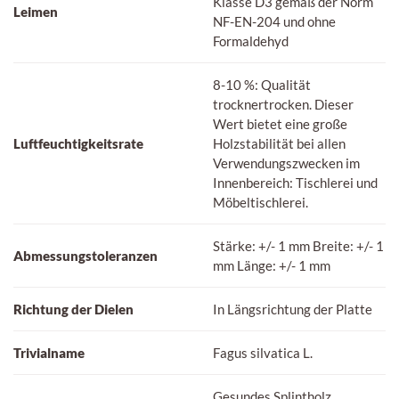
Klasse D3 gemäß der Norm
Leimen
NF-EN-204 und ohne
Formaldehyd
8-10 %: Qualität
trocknertrocken. Dieser
Wert bietet eine große
Luftfeuchtigkeitsrate
Holzstabilität bei allen
Verwendungszwecken im
Innenbereich: Tischlerei und
Möbeltischlerei.
Stärke: +/- 1 mm Breite: +/- 1
Abmessungstoleranzen
mm Länge: +/- 1 mm
Richtung der Dielen
In Längsrichtung der Platte
Trivialname
Fagus silvatica L.
Gesundes Splintholz