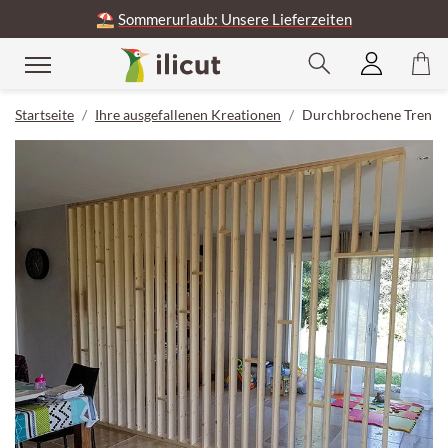
⛱️
Sommerurlaub: Unsere Lieferzeiten
Startseite
Ihre ausgefallenen Kreationen
Durchbrochene Trennw