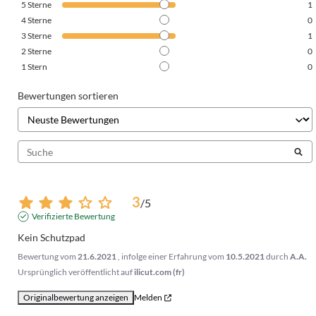
5
Sterne
1
4
Sterne
0
3
Sterne
1
2
Sterne
0
1
Stern
0
Bewertungen sortieren
3
/
5
Verifizierte Bewertung
Kein Schutzpad
Bewertung vom
21.6.2021
, infolge einer Erfahrung vom
10.5.2021
durch
A.A.
Ursprünglich veröffentlicht auf
ilicut.com (fr)
Originalbewertung anzeigen
Melden