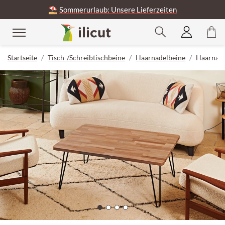
⛱️
Sommerurlaub: Unsere Lieferzeiten
Startseite
Tisch-/Schreibtischbeine
Haarnadelbeine
Haarnade