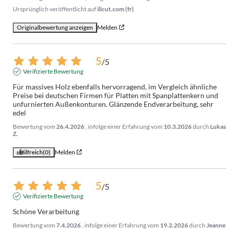
Ursprünglich veröffentlicht auf
ilicut.com (fr)
Originalbewertung anzeigen
Melden
5
/
5
Verifizierte Bewertung
Für massives Holz ebenfalls hervorragend, im Vergleich ähnliche 
Preise bei deutschen Firmen für Platten mit Spanplattenkern und 
unfurnierten Außenkonturen. Glänzende Endverarbeitung, sehr 
edel
Bewertung vom
26.4.2026
, infolge einer Erfahrung vom
10.3.2026
durch
Lukas
Z.
Hilfreich
(0)
Melden
5
/
5
Verifizierte Bewertung
Schöne Verarbeitung
Bewertung vom
7.4.2026
, infolge einer Erfahrung vom
19.2.2026
durch
Jeanne