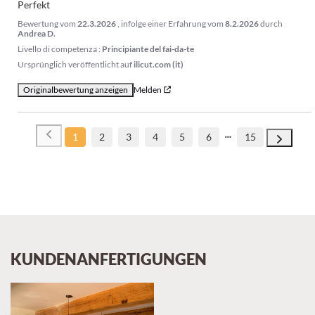
Perfekt
Bewertung vom
22.3.2026
, infolge einer Erfahrung vom
8.2.2026
durch
Andrea D.
Livello di competenza :
Principiante del fai-da-te
Ursprünglich veröffentlicht auf
ilicut.com (it)
Originalbewertung anzeigen
Melden
1
2
3
4
5
6
15
KUNDENANFERTIGUNGEN