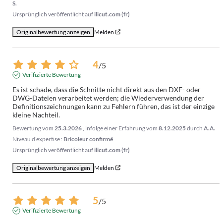
S.
Ursprünglich veröffentlicht auf
ilicut.com (fr)
Originalbewertung anzeigen
Melden
4
/
5
Verifizierte Bewertung
Es ist schade, dass die Schnitte nicht direkt aus den DXF- oder 
DWG-Dateien verarbeitet werden; die Wiederverwendung der 
Definitionszeichnungen kann zu Fehlern führen, das ist der einzige 
kleine Nachteil.
Bewertung vom
25.3.2026
, infolge einer Erfahrung vom
8.12.2025
durch
A.A.
Niveau d’expertise :
Bricoleur confirmé
Ursprünglich veröffentlicht auf
ilicut.com (fr)
Originalbewertung anzeigen
Melden
5
/
5
Verifizierte Bewertung