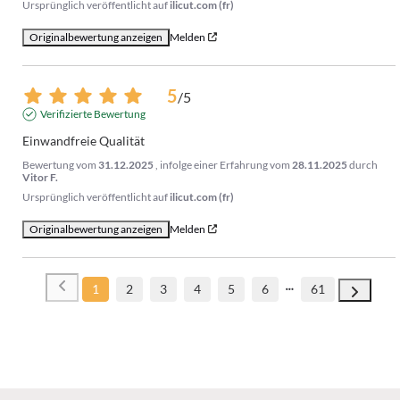
Ursprünglich veröffentlicht auf
ilicut.com (fr)
Originalbewertung anzeigen
Melden
5
/
5
Verifizierte Bewertung
Einwandfreie Qualität
Bewertung vom
31.12.2025
, infolge einer Erfahrung vom
28.11.2025
durch
Vitor F.
Ursprünglich veröffentlicht auf
ilicut.com (fr)
Originalbewertung anzeigen
Melden
1
2
3
4
5
6
61