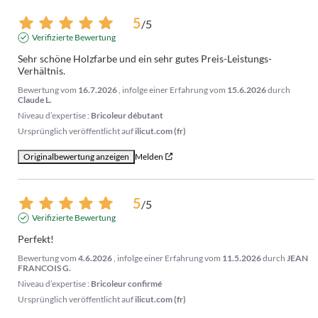
5
/
5
Verifizierte Bewertung
Sehr schöne Holzfarbe und ein sehr gutes Preis-Leistungs-
Verhältnis.
Bewertung vom
16.7.2026
, infolge einer Erfahrung vom
15.6.2026
durch
Claude L.
Niveau d’expertise :
Bricoleur débutant
Ursprünglich veröffentlicht auf
ilicut.com (fr)
Originalbewertung anzeigen
Melden
5
/
5
Verifizierte Bewertung
Perfekt!
Bewertung vom
4.6.2026
, infolge einer Erfahrung vom
11.5.2026
durch
JEAN
FRANCOIS G.
Niveau d’expertise :
Bricoleur confirmé
Ursprünglich veröffentlicht auf
ilicut.com (fr)