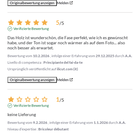
Originalbewertung anzeigen
Melden
5
/
5
Verifizierte Bewertung
Das Holz ist wunderschön, die Fase perfekt, wie ich es gewünscht 
habe, und der Ton ist sogar noch wärmer als auf dem Foto... also 
noch besser als erwartet.
Bewertung vom
10.2.2026
, infolge einer Erfahrung vom
29.12.2025
durch
A.A.
Livello di competenza :
Principiante del fai-da-te
Ursprünglich veröffentlicht auf
ilicut.com (it)
Originalbewertung anzeigen
Melden
1
/
5
Verifizierte Bewertung
keine Lieferung
Bewertung vom
9.2.2026
, infolge einer Erfahrung vom
1.1.2026
durch
A.A.
Niveau d’expertise :
Bricoleur débutant