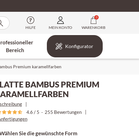
0
HILFE
MEIN KONTO
WARENKORB
rofessioneller
Konfigurator
Bereich
Bambus Premium karamellfarben
LATTE BAMBUS PREMIUM
ARAMELLFARBEN
schreibung
|
|
4.6
/
5
-
255
Bewertungen
Anfertigungen
 Wählen Sie die gewünschte Form