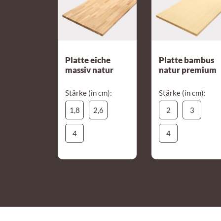
Platte eiche
Platte bambus
massiv natur
natur premium
Stärke (in cm):
Stärke (in cm):
1,8
2,6
2
3
4
4