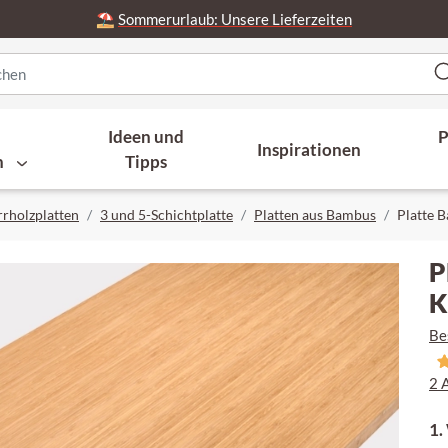
⛱️
Sommerurlaub: Unsere Lieferzeiten
Ideen und
P
Inspirationen
n
Tipps
rrholzplatten
3 und 5-Schichtplatte
Platten aus Bambus
Platte 
P
K
Be
2 
1.