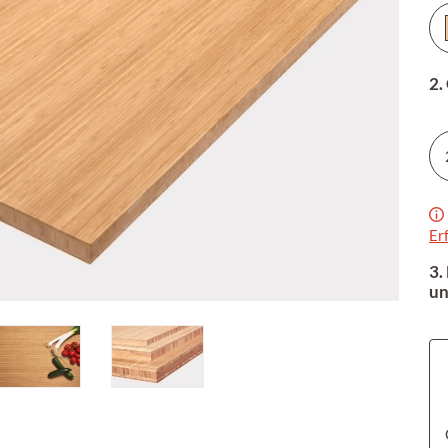
2.
Er
3.
un