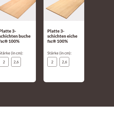
Platte 3-
Platte 3-
schichten buche
schichten eiche
fsc® 100%
fsc® 100%
Stärke (in cm):
Stärke (in cm):
2
2,6
2
2,6