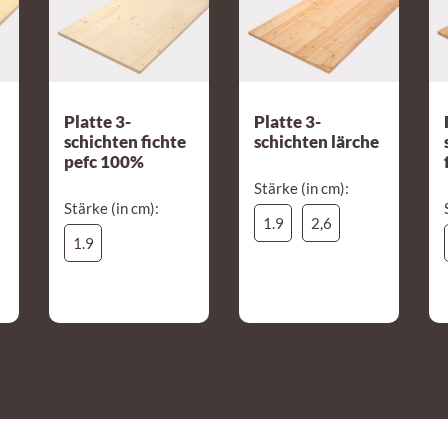
Platte 3-
Platte 3-
schichten fichte
schichten lärche
pefc 100%
Stärke (in cm):
Stärke (in cm):
1.9
2,6
1.9