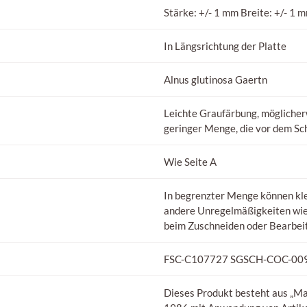
Stärke: +/- 1 mm Breite: +/- 1 
In Längsrichtung der Platte
Alnus glutinosa Gaertn
Leichte Graufärbung, möglicherw
geringer Menge, die vor dem Sch
Wie Seite A
In begrenzter Menge können klei
andere Unregelmäßigkeiten wie 
beim Zuschneiden oder Bearbeite
FSC-C107727 SGSCH-COC-00
Dieses Produkt besteht aus „M