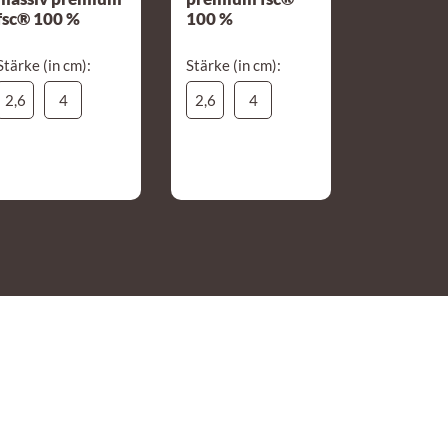
fsc® 100 %
100 %
Stärke (in cm):
Stärke (in cm):
2,6
4
2,6
4