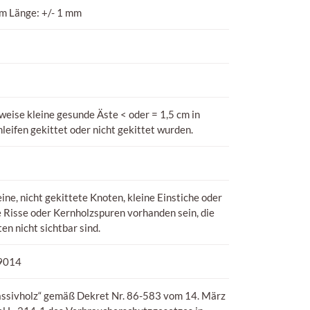
mm Länge: +/- 1 mm
eise kleine gesunde Äste < oder = 1,5 cm in
leifen gekittet oder nicht gekittet wurden.
ne, nicht gekittete Knoten, kleine Einstiche oder
Risse oder Kernholzspuren vorhanden sein, die
n nicht sichtbar sind.
9014
assivholz“ gemäß Dekret Nr. 86-583 vom 14. März