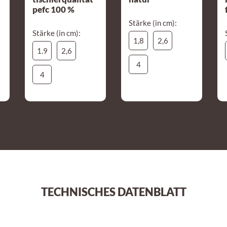
pefc 100 %
Stärke (in cm):
Stärke (in cm):
1,8
2,6
1.9
2,6
4
4
TECHNISCHES DATENBLATT