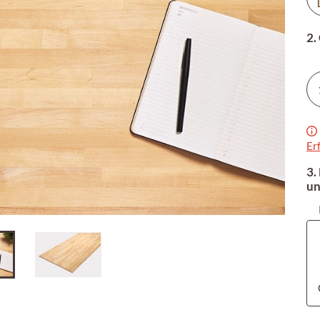
2.
Er
3.
un