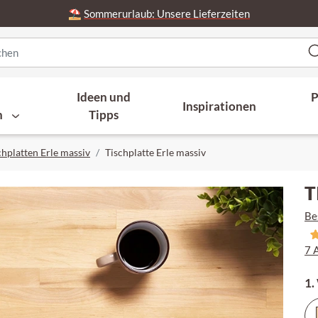
⛱️
Sommerurlaub: Unsere Lieferzeiten
Ideen und
P
Inspirationen
n
Tipps
chplatten Erle massiv
Tischplatte Erle massiv
T
Be
7 
1.