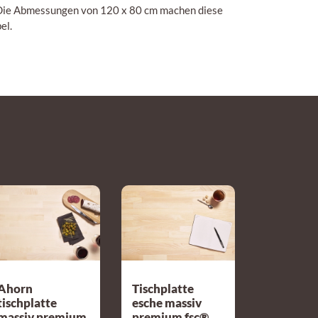
n. Die Abmessungen von 120 x 80 cm machen diese
el.
Ahorn
Tischplatte
tischplatte
esche massiv
massiv premium
premium fsc®