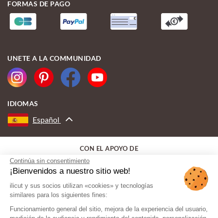
FORMAS DE PAGO
UNETE A LA COMMUNIDAD
IDIOMAS
Español
CON EL APOYO DE
Continúa sin consentimiento
¡Bienvenidos a nuestro sitio web!
ilicut y sus socios utilizan «cookies» y tecnologías
similares para los siguientes fines:
Funcionamiento general del sitio, mejora de la experiencia del usuario,