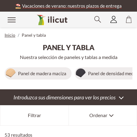
⛱️
Vacaciones de verano: nuestros plazos de entrega
rar
Inicio
Panel y tabla
PANEL Y TABLA
Nuestra selección de paneles y tablas a medida
Panel de madera maciza
Panel de densidad medi
Introduzca sus dimensiones para ver los precios
Superventas
Filtrar
Ordenar
Por novedad
Por antigüedad
53 resultados