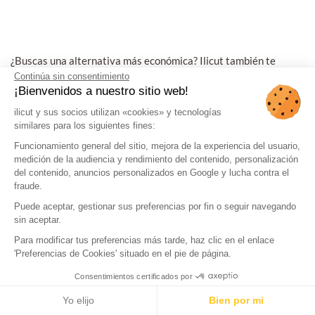
¿Buscas una alternativa más económica? Ilicut también te
ofrece una amplia selección de paneles derivados de la madera.
Continúa sin consentimiento
¡Bienvenidos a nuestro sitio web!
LOS PANELES DERIVADOS DE LA
ilicut y sus socios utilizan «cookies» y tecnologías
similares para los siguientes fines:
MADERA: OTRA SOLUCIÓN PARA TU
PROYECTO
Funcionamiento general del sitio, mejora de la experiencia del usuario,
medición de la audiencia y rendimiento del contenido, personalización
del contenido, anuncios personalizados en Google y lucha contra el
Esta categoría agrupa todos los paneles fabricados a partir de
fraude.
madera transformada. Ya no hablamos de madera maciza, sino
Puede aceptar, gestionar sus preferencias por fin o seguir navegando
de derivados de la madera. Al igual que los paneles de madera
sin aceptar.
maciza, estos materiales se emplean para construir muebles y
Para modificar tus preferencias más tarde, haz clic en el enlace
acondicionar espacios interiores.
'Preferencias de Cookies' situado en el pie de página.
Consentimientos certificados por
Yo elijo
Bien por mi