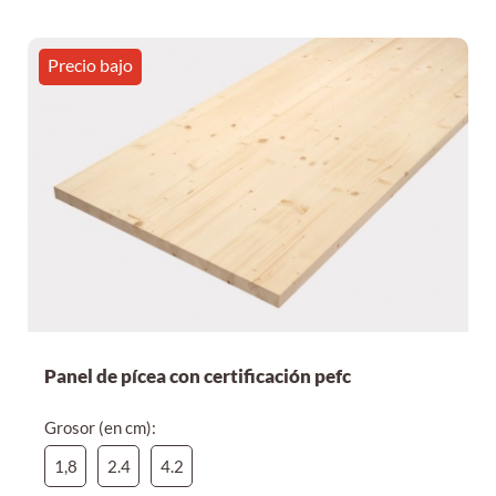
Precio bajo
Panel de pícea con certificación pefc
Grosor (en cm):
1,8
2.4
4.2