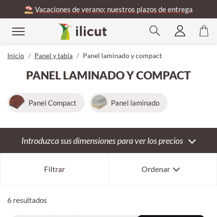
⛱️
Vacaciones de verano: nuestros plazos de entrega
rar
Inicio
Panel y tabla
Panel laminado y compact
PANEL LAMINADO Y COMPACT
Panel Compact
Panel laminado
Introduzca sus dimensiones para ver los precios
Superventas
Filtrar
Ordenar
Por novedad
Por antigüedad
6 resultados
Por precio ascendente