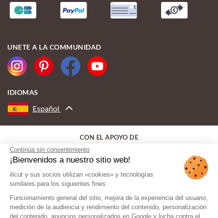
UNETE A LA COMMUNIDAD
IDIOMAS
Español
CON EL APOYO DE
Continúa sin consentimiento
¡Bienvenidos a nuestro sitio web!
ilicut y sus socios utilizan «cookies» y tecnologías
similares para los siguientes fines:
Funcionamiento general del sitio, mejora de la experiencia del usuario,
medición de la audiencia y rendimiento del contenido, personalización
del contenido, anuncios personalizados en Google y lucha contra el