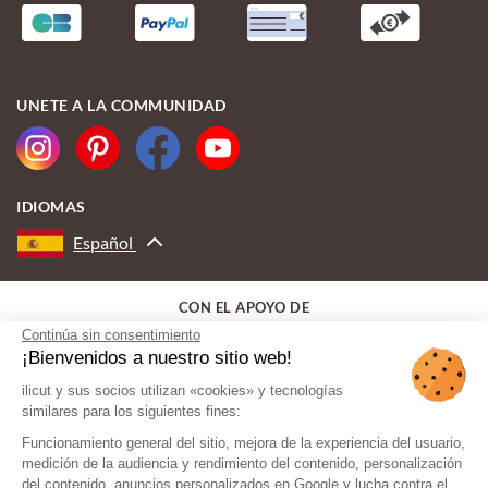
UNETE A LA COMMUNIDAD
IDIOMAS
Español
CON EL APOYO DE
Continúa sin consentimiento
¡Bienvenidos a nuestro sitio web!
ilicut y sus socios utilizan «cookies» y tecnologías
similares para los siguientes fines:
Funcionamiento general del sitio, mejora de la experiencia del usuario,
medición de la audiencia y rendimiento del contenido, personalización
del contenido, anuncios personalizados en Google y lucha contra el