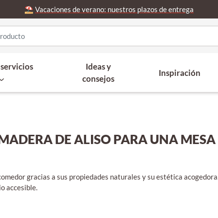
⛱️
Vacaciones de verano: nuestros plazos de entrega
servicios
Ideas y
Inspiración
consejos
 MADERA DE ALISO PARA UNA MES
 comedor gracias a sus propiedades naturales y su estética acogedor
o accesible.