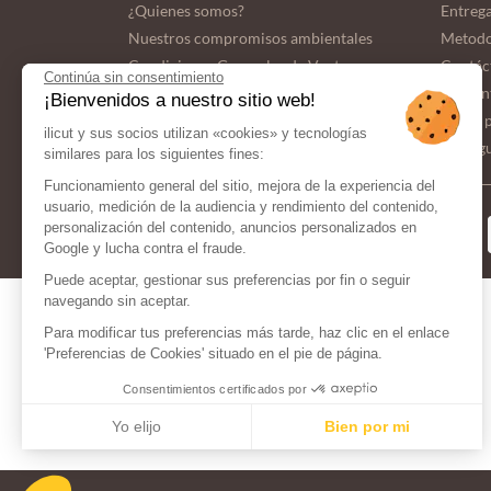
¿Quienes somos?
Entrega
Nuestros compromisos ambientales
Metodo
Condiciones Generales de Venta
Contác
Continúa sin consentimiento
Pregun
¡Bienvenidos a nuestro sitio web!
Datos 
ilicut y sus socios utilizan «cookies» y tecnologías
Configu
similares para los siguientes fines:
Funcionamiento general del sitio, mejora de la experiencia del
usuario, medición de la audiencia y rendimiento del contenido,
FORMAS DE
personalización del contenido, anuncios personalizados en
PAGO
Google y lucha contra el fraude.
Puede aceptar, gestionar sus preferencias por fin o seguir
navegando sin aceptar.
Para modificar tus preferencias más tarde, haz clic en el enlace
'Preferencias de Cookies' situado en el pie de página.
Consentimientos certificados por
Yo elijo
Bien por mi
Axeptio consent
Plataforma de Gestión de Consentimiento: Personaliza tus Opcio