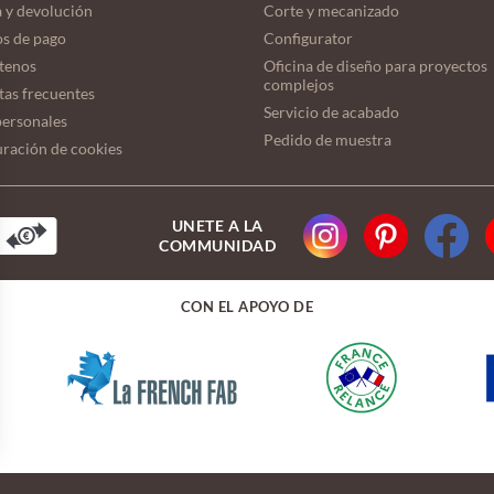
 y devolución
Corte y mecanizado
s de pago
Configurator
tenos
Oficina de diseño para proyectos
complejos
tas frecuentes
Servicio de acabado
personales
Pedido de muestra
ración de cookies
UNETE A LA
COMMUNIDAD
CON EL APOYO DE
nes