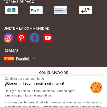
FORMAS DE PAGO
UNETE A LA COMMUNIDAD
IDIOMAS
Español
CON EL APOYO DE
Continúa sin consentimiento
¡Bienvenidos a nuestro sitio web!
ilicut y sus socios utilizan «cookies» y tecnologías
similares para los siguientes fines:
Funcionamiento general del sitio, mejora de la experiencia del usuario,
medición de la audiencia y rendimiento del contenido, personalización