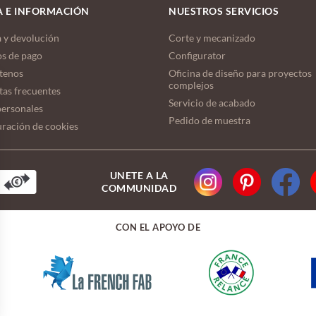
 E INFORMACIÓN
NUESTROS SERVICIOS
 y devolución
Corte y mecanizado
s de pago
Configurator
tenos
Oficina de diseño para proyectos
complejos
tas frecuentes
Servicio de acabado
personales
Pedido de muestra
ración de cookies
UNETE A LA
COMMUNIDAD
CON EL APOYO DE