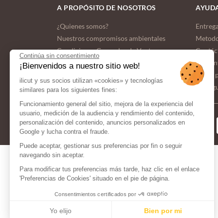
A PROPÓSITO DE NOSOTROS
AYUDA
¿Quienes somos?
Entrega
Nuestros compromisos ambientales
Metodo
Condiciones Generales de Venta
Contác
Continúa sin consentimiento
Pregun
¡Bienvenidos a nuestro sitio web!
Datos 
ilicut y sus socios utilizan «cookies» y tecnologías
Configu
similares para los siguientes fines:
Funcionamiento general del sitio, mejora de la experiencia del
usuario, medición de la audiencia y rendimiento del contenido,
FORMAS DE
personalización del contenido, anuncios personalizados en
PAGO
Google y lucha contra el fraude.
Puede aceptar, gestionar sus preferencias por fin o seguir
navegando sin aceptar.
Para modificar tus preferencias más tarde, haz clic en el enlace
'Preferencias de Cookies' situado en el pie de página.
Consentimientos certificados por
Yo elijo
Bien por mi