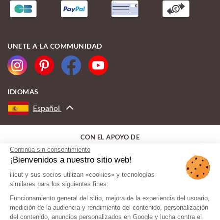
UNETE A LA COMMUNIDAD
IDIOMAS
Español
CON EL APOYO DE
Continúa sin consentimiento
¡Bienvenidos a nuestro sitio web!
ilicut y sus socios utilizan «cookies» y tecnologías
similares para los siguientes fines:
Funcionamiento general del sitio, mejora de la experiencia del usuario,
medición de la audiencia y rendimiento del contenido, personalización
del contenido, anuncios personalizados en Google y lucha contra el