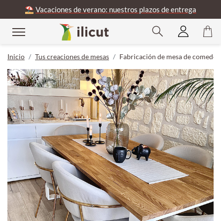
⛱️
Vacaciones de verano: nuestros plazos de entrega
Inicio
Tus creaciones de mesas
Fabricación de mesa de comedor 