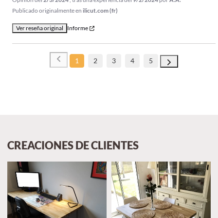
Publicado originalmente en
ilicut.com (fr)
Ver reseña original
Informe
1
2
3
4
5
CREACIONES DE CLIENTES