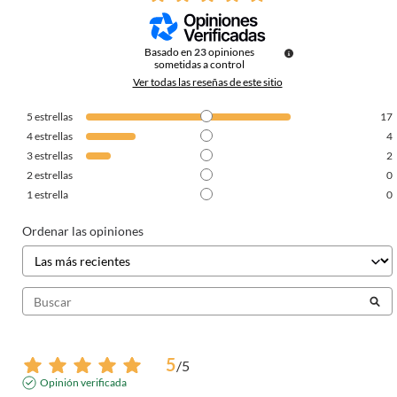
Basado en
23
opiniones
sometidas a control
Ver todas las reseñas de este sitio
5
estrellas
17
4
estrellas
4
3
estrellas
2
2
estrellas
0
1
estrella
0
Ordenar las opiniones
5
/
5
Opinión verificada