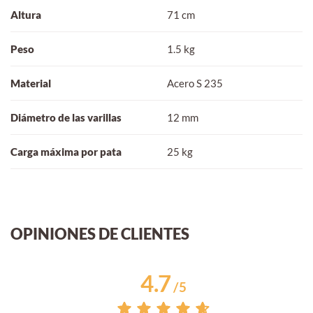
Altura
71 cm
Peso
1.5 kg
Material
Acero S 235
Diámetro de las varillas
12 mm
Carga máxima por pata
25 kg
OPINIONES DE CLIENTES
4.7
/
5