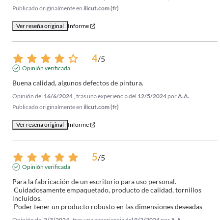
Publicado originalmente en
ilicut.com (fr)
Ver reseña original
Informe
4
/
5
Opinión verificada
Buena calidad, algunos defectos de pintura.
Opinión del
16/6/2024
, tras una experiencia del
12/5/2024
por
A.A.
Publicado originalmente en
ilicut.com (fr)
Ver reseña original
Informe
5
/
5
Opinión verificada
Para la fabricación de un escritorio para uso personal.

 Cuidadosamente empaquetado, producto de calidad, tornillos 
incluidos.

 Poder tener un producto robusto en las dimensiones deseadas
Opinión del
2/3/2024
, tras una experiencia del
9/2/2024
por
A.A.