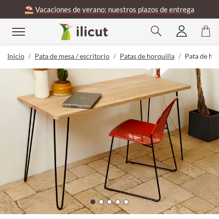
⛱️
Vacaciones de verano: nuestros plazos de entrega
Inicio
Pata de mesa / escritorio
Patas de horquilla
Pata de ho