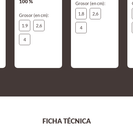
100 %
Grosor (en cm):
1,8
2,6
Grosor (en cm):
1.9
2,6
4
4
FICHA TÉCNICA