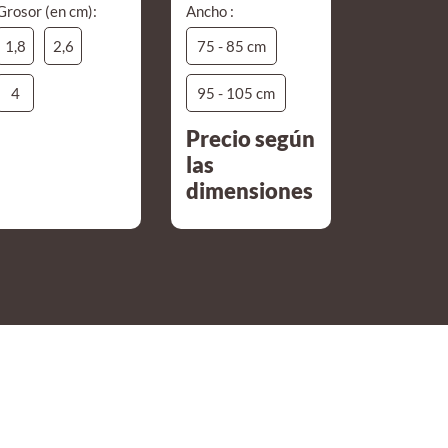
Grosor (en cm):
Ancho :
1,8
2,6
75 - 85 cm
4
95 - 105 cm
Precio según
las
dimensiones