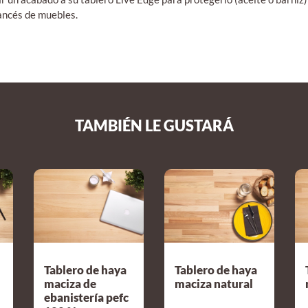
rancés de muebles.
TAMBIÉN LE GUSTARÁ
Tablero de haya
Tablero de haya
maciza de
maciza natural
ebanistería pefc