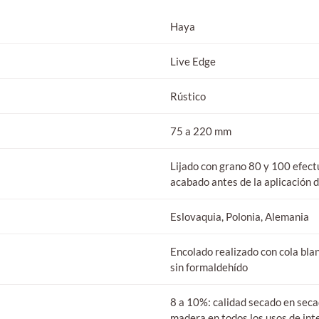
Haya
Live Edge
Rústico
75 a 220 mm
Lijado con grano 80 y 100 efectu
acabado antes de la aplicación 
Eslovaquia, Polonia, Alemania
Encolado realizado con cola bl
sin formaldehído
8 a 10%: calidad secado en seca
madera en todos los usos de inte