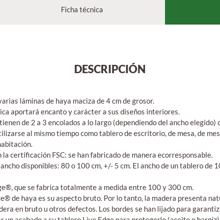
Ficha técnica
DESCRIPCIÓN
arias láminas de haya maciza de 4 cm de grosor.
ica aportará encanto y carácter a sus diseños interiores.
ienen de 2 a 3 encolados a lo largo (dependiendo del ancho elegido) c
ilizarse al mismo tiempo como tablero de escritorio, de mesa, de mes
abitación.
la certificación FSC: se han fabricado de manera ecorresponsable.
 ancho disponibles: 80 o 100 cm, +/- 5 cm. El ancho de un tablero de 
dge®, que se fabrica totalmente a medida entre 100 y 300 cm.
dge® de haya es su aspecto bruto. Por lo tanto, la madera presenta na
adera en bruto u otros defectos. Los bordes se han lijado para garanti
 un acabado a su tablero Live Edge para protegerlo (aceite o barniz)