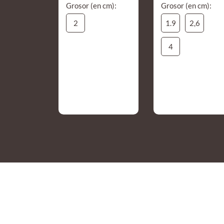
Grosor (en cm):
Grosor (en cm):
2
1.9
2,6
4