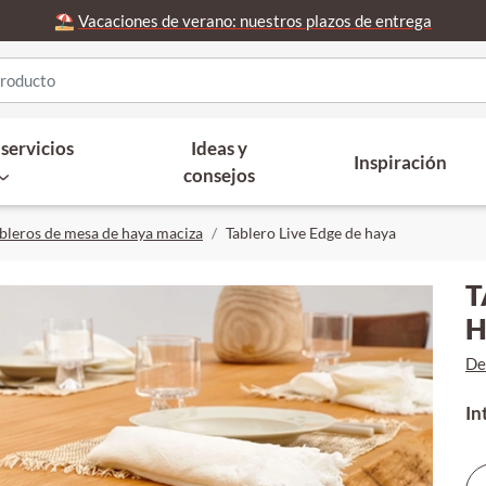
⛱️
Vacaciones de verano: nuestros plazos de entrega
servicios
Ideas y
Inspiración
consejos
bleros de mesa de haya maciza
Tablero Live Edge de haya
T
H
De
In