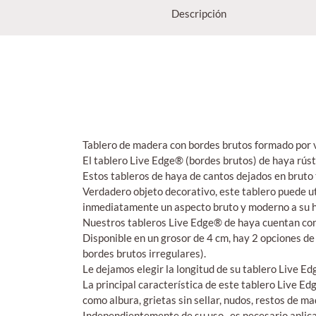
Descripción
Tablero de madera con bordes brutos formado por v
El tablero Live Edge® (bordes brutos) de haya rúst
Estos tableros de haya de cantos dejados en bruto t
Verdadero objeto decorativo, este tablero puede ut
inmediatamente un aspecto bruto y moderno a su h
Nuestros tableros Live Edge® de haya cuentan con 
Disponible en un grosor de 4 cm, hay 2 opciones de
bordes brutos irregulares).
Le dejamos elegir la longitud de su tablero Live E
La principal característica de este tablero Live E
como albura, grietas sin sellar, nudos, restos de m
Independientemente de su uso, es necesario aplicar