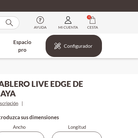
0
AYUDA
MI CUENTA
CESTA
Espacio
Configurador
pro
ABLERO LIVE EDGE DE
AYA
scripción
|
troduzca sus dimensiones
Ancho
Longitud