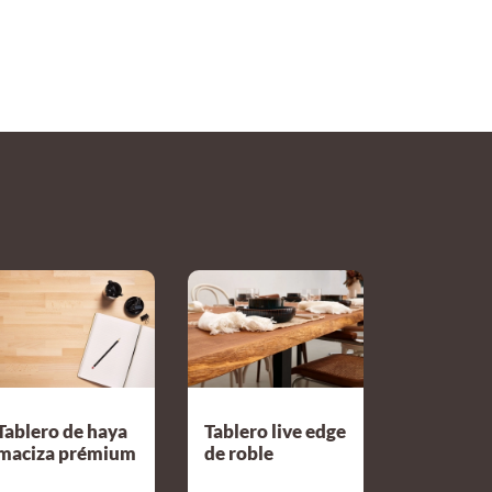
Tablero de haya
Tablero live edge
maciza prémium
de roble