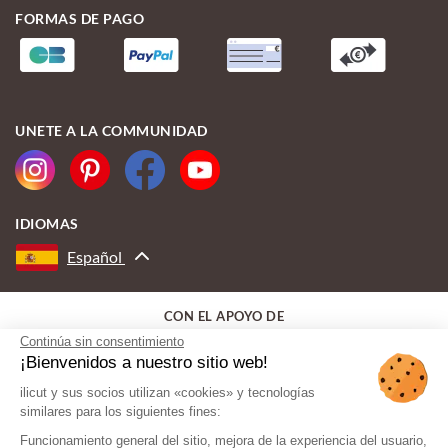
FORMAS DE PAGO
UNETE A LA COMMUNIDAD
IDIOMAS
Español
CON EL APOYO DE
Continúa sin consentimiento
¡Bienvenidos a nuestro sitio web!
ilicut y sus socios utilizan «cookies» y tecnologías
similares para los siguientes fines:
Funcionamiento general del sitio, mejora de la experiencia del usuario,