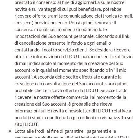
prestato il consenso: al fine di aggiornarLa sulle nostre
novità e sui vantaggi di cui puoi beneficiare, potrebbe
ricevere offerte tramite comunicazione elettronica (e-mail,
sms, ecc.) previo consenso. Potrà quindi revocare il
consenso in qualsiasi momento modificando le
impostazioni del Suo account personale, cliccando sul link
di cancellazione presente in fondo a ogni email o
contattando il nostro servizio clienti. Se desidera ricevere
offerte e informazioni da ILICUT, può acconsentire all'invio
di mail indicandolo al momento della creazione del Suo
account, o in qualsiasi momento specificandolo in "il mio
account". A seconda delle scelte effettuate durante la
creazione o la consultazione del Suo account, sarà quindi
probabile che Lei riceva offerte da ILICUT. Se accetta di
ricevere le nostre offerte commerciali al momento della
creazione del Suo account, è probabile che riceva
informazioni sulle novità e newsletter di ILICUT relative a
prodotti simili a quelli che ha già ordinato o visualizzato sul
sito ILICUT.
Lotta alle frodi: al fine di garantire i pagamenti e le
consegne e quindi una qualità ottimale del servizio, i Dati