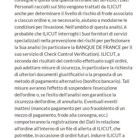
Personali raccolti sul Sito vengono trattati da ILICUT
anche per determinare il livello di rischio di frode associato
a ciascun ordine e, se necessario, aiutano a modularne le
condizioni per l'evasione. Nell'ambito di questa analisi, è
probabile che ILICUT interroghi i Suoi fornitori di servizi
specializzati nella prevenzione dei rischi per perfezionare
la Sua analisi (in particolare la BANQUE DE FRANCE per il
suo servizio di Check Control Verification). ILICUT, a
seconda dei risultati del controllo effettuato sugli ordini,
può adottare misure di sicurezza, in particolare la richiesta
di ulteriori documenti giustificativi o la proposta di un
metodo di pagamento alternativo (bonifico bancario). Tali
misure avranno l'effetto di sospendere l'esecuzione
dell'ordine o, se l'esito dell'analisi non garantisce la
sicurezza dell'ordine, di annullarlo. Eventuali eventi
inattesi (mancato pagamento per uso fraudolento di un
mezzo di pagamento, frode alla consegna, ecc.)
comporteranno la registrazione dei Dati in relazione
all'ordine all'interno di un file di allerta di ILICUT, che
potrebbe, in occasione di ordini futuri, indurre ILICUT a