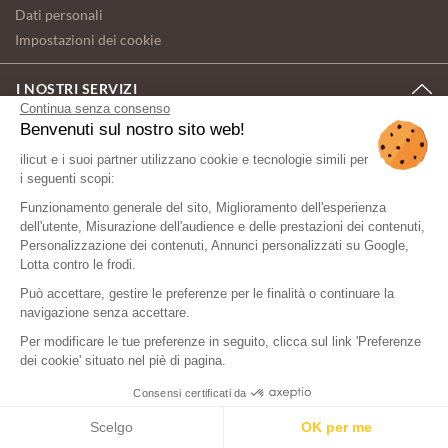
Dati personali
Impostazioni dei cookie
I NOSTRI SERVIZI
Continua senza consenso
Tagli e lavorazioni
Benvenuti sul nostro sito web!
Configuratore
ilicut e i suoi partner utilizzano cookie e tecnologie simili per
Ufficio progettazione per i progetti più complessi
i seguenti scopi:
Servizio di finitura
Funzionamento generale del sito, Miglioramento dell'esperienza
Ordinazione di campioni
dell'utente, Misurazione dell'audience e delle prestazioni dei contenuti,
Personalizzazione dei contenuti, Annunci personalizzati su Google,
Lotta contro le frodi.
NEWSLETTER
Può accettare, gestire le preferenze per le finalità o continuare la
navigazione senza accettare.
OK
Per modificare le tue preferenze in seguito, clicca sul link 'Preferenze
dei cookie' situato nel piè di pagina.
METODO DI PAGAMENTO
Consensi certificati da
Scelgo
OK per me