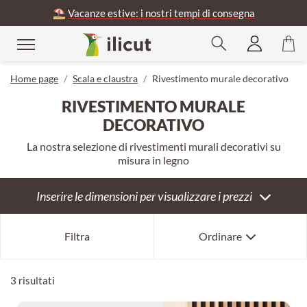
⛱️
Vacanze estive: i nostri tempi di consegna
udere
Home page
Scala e claustra
Rivestimento murale decorativo
RIVESTIMENTO MURALE
DECORATIVO
La nostra selezione di rivestimenti murali decorativi su
misura in legno
Inserire le dimensioni per visualizzare i prezzi
Bestseller
Filtra
Ordinare
Per novità
Per anzianità
3 risultati
Per prezzo crescente
Per prezzo decrescente