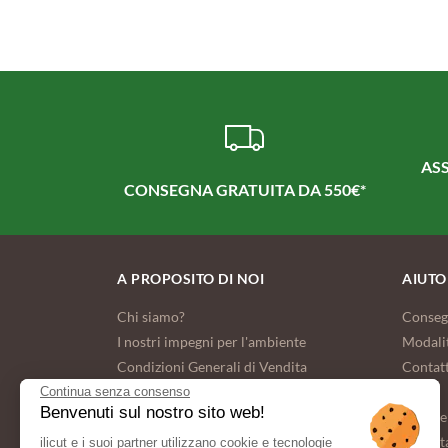
ASS
CONSEGNA GRATUITA DA 550€*
A PROPOSITO DI NOI
AIUTO
Chi siamo?
Conseg
I nostri impegni per l'ambiente
Modali
Condizioni Generali di Vendita
Contat
FAQ
Continua senza consenso
Benvenuti sul nostro sito web!
Dati pe
Imposta
ilicut e i suoi partner utilizzano cookie e tecnologie