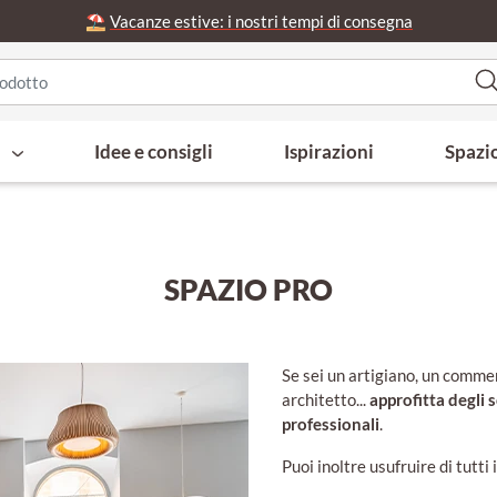
⛱️
Vacanze estive: i nostri tempi di consegna
i
Idee e consigli
Ispirazioni
Spazi
SPAZIO PRO
Se sei un artigiano, un commer
architetto...
approfitta degli s
professionali
.
Puoi inoltre usufruire di tutti