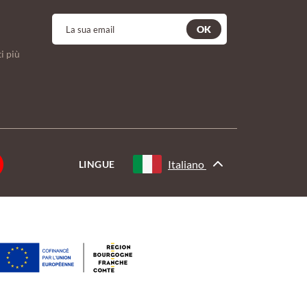
OK
i più
Italiano
LINGUE