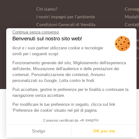
Chi siamo?
Conseg
I nostri impegni per l'ambiente
Modali
Condizioni Generali di Vendita
Contat
FAQ
Continua senza consenso
Benvenuti sul nostro sito web!
Dati pe
Imposta
ilicut e i suoi partner utilizzano cookie e tecnologie
simili per i seguenti scopi:
Funzionamento generale del sito, Miglioramento dell'esperienza
dell'utente, Misurazione dell'audience e delle prestazioni dei
METODO DI
contenuti, Personalizzazione dei contenuti, Annunci
PAGAMENTO
personalizzati su Google, Lotta contro le frodi.
Può accettare, gestire le preferenze per le finalità o continuare la
navigazione senza accettare.
Per modificare le tue preferenze in seguito, clicca sul link
'Preferenze dei cookie' situato nel piè di pagina.
Consensi certificati da
Scelgo
OK per me