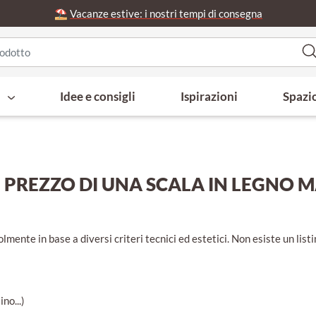
⛱️
Vacanze estive: i nostri tempi di consegna
i
Idee e consigli
Ispirazioni
Spazi
L PREZZO DI UNA SCALA IN LEGNO 
lmente in base a diversi criteri tecnici ed estetici. Non esiste un lis
no...)