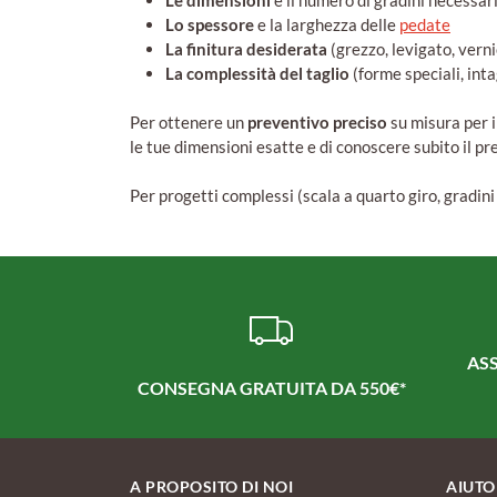
Le dimensioni
e il numero di gradini necessar
Lo spessore
e la larghezza delle
pedate
La finitura desiderata
(grezzo, levigato, verni
La complessità del taglio
(forme speciali, inta
Per ottenere un
preventivo preciso
su misura per il
le tue dimensioni esatte e di conoscere subito il pr
Per progetti complessi (scala a quarto giro, gradini 
ASS
CONSEGNA GRATUITA DA 550€*
A PROPOSITO DI NOI
AIUTO