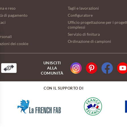
na e reso
Tagli e lavorazioni
tà di pagamento
Configuratore
taci
Ufficio progettazione per i progett
complessi
Servizio di finitura
rsonali
Ordinazione di campioni
zioni dei cookie
UNISCITI
ALLA
COMUNITÀ
CON IL SUPPORTO DI