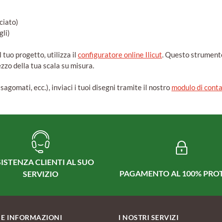
i
ciato)
gli)
 tuo progetto, utilizza il
configuratore online Ilicut
. Questo strumento
ezzo della tua scala su misura.
sagomati, ecc.), inviaci i tuoi disegni tramite il nostro
modulo di cont
ISTENZA CLIENTI AL SUO
PAGAMENTO AL 100% PRO
SERVIZIO
 E INFORMAZIONI
I NOSTRI SERVIZI