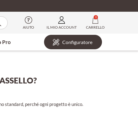
0
AIUTO
IL MIO ACCOUNT
CARRELLO
o Pro
Configuratore
MASSELLO?
tino standard, perché ogni progetto è unico.