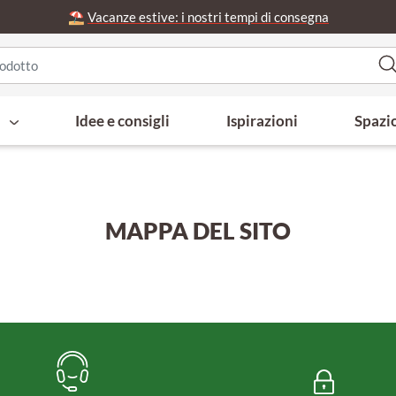
⛱️
Vacanze estive: i nostri tempi di consegna
i
Idee e consigli
Ispirazioni
Spazi
MAPPA DEL SITO