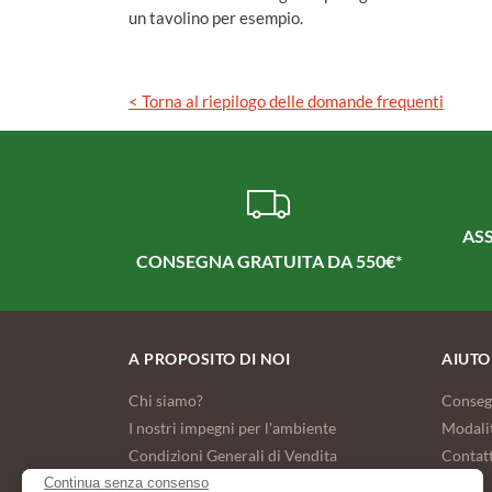
un tavolino per esempio.
< Torna al riepilogo delle domande frequenti
ASS
CONSEGNA GRATUITA DA 550€*
A PROPOSITO DI NOI
AIUTO
Chi siamo?
Conseg
I nostri impegni per l'ambiente
Modali
Condizioni Generali di Vendita
Contat
FAQ
Continua senza consenso