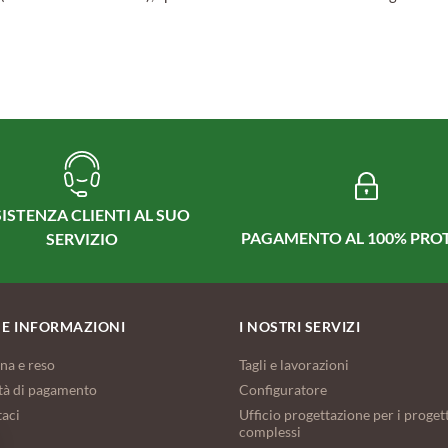
ISTENZA CLIENTI AL SUO
PAGAMENTO AL 100% PRO
SERVIZIO
 E INFORMAZIONI
I NOSTRI SERVIZI
na e reso
Tagli e lavorazioni
tà di pagamento
Configuratore
taci
Ufficio progettazione per i progett
complessi