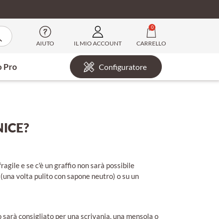
0
AIUTO
IL MIO ACCOUNT
CARRELLO
o Pro
Configuratore
NICE?
ragile e se c'è un graffio non sarà possibile
 (una volta pulito con sapone neutro) o su un
lio sarà consigliato per una scrivania, una mensola o