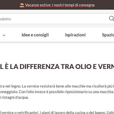
⛱️
Vacanze estive: i nostri tempi di consegna
i
Idee e consigli
Ispirazioni
Spazi
 È LA DIFFERENZA TRA OLIO E VER
ra nel legno. La vernice resisterà bene alle macchie ma risulterà più f
nneggiato. Con l'olio invece è possibile riposizionarlo su una macchia
i ristagni d'acqua.
(vernice o vetrificante), i piani di lavoro della cucina o del bagno. L'o