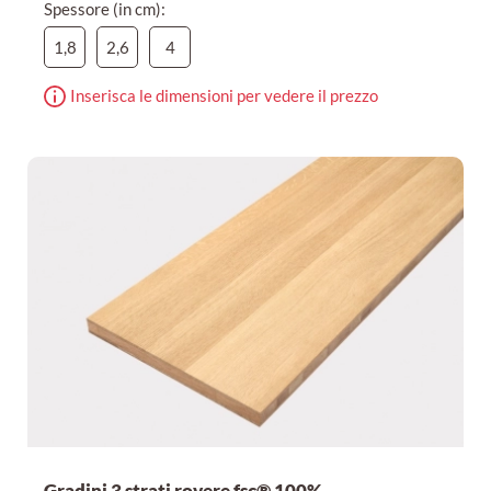
Spessore (in cm):
1,8
2,6
4
Inserisca le dimensioni per vedere il prezzo
Gradini 3 strati rovere fsc® 100%