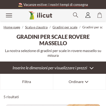
⛱️
Vacanze estive: i nostri tempi di consegna
udere
Home page
Scala e claustra
Gradini per scale
Gradini per scal
GRADINI PER SCALE ROVERE
MASSELLO
La nostra selezione di gradini per scale in rovere massello su
misura
Inserire le dimensioni per visualizzare i prezzi
Bestseller
Filtra
Ordinare
Per novità
Per anzianità
5 risultati
Per prezzo crescente
Per prezzo decrescente