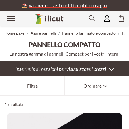
⛱️
Vacanze estive: i nostri tempi di consegna
udere
Home page
Assi e pannelli
Pannello laminato e compatto
Pan
PANNELLO COMPATTO
La nostra gamma di pannelli Compact per i vostri interni
Inserire le dimensioni per visualizzare i prezzi
Bestseller
Filtra
Ordinare
Per novità
Per anzianità
4 risultati
Per prezzo crescente
Per prezzo decrescente