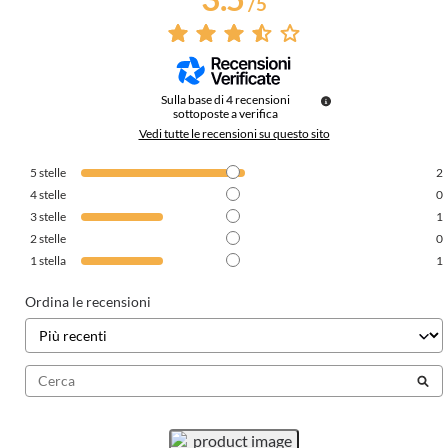
/
5
Sulla base di
4
recensioni
sottoposte a verifica
Vedi tutte le recensioni su questo sito
5
stelle
2
4
stelle
0
3
stelle
1
2
stelle
0
1
stella
1
Ordina le recensioni