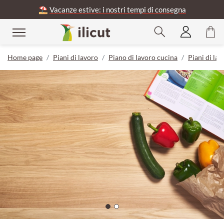
⛱️
Vacanze estive: i nostri tempi di consegna
Home page
Piani di lavoro
Piano di lavoro cucina
Piani di la