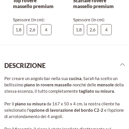
Top rovere
Scaffale rovere
massello premium
massello premium
Spessore (in cm):
Spessore (in cm):
1,8
2,6
4
1,8
2,6
4
DESCRIZIONE
Per creare un angolo bar nella sua
cucina
, Sarah ha scelto un
bellissimo
piano in rovere massello
nonché delle
mensole
della
stessa essenza, il tutto completamente
tagliato su misura
.
Per il
piano su misura
da 167 x 50 x 4 cm, la nostra cliente ha
selezionato l
'opzione di lavorazione del bordo C2-2
e l'opzione
di arrotondamento dei 4 angoli.
Per il fissaggio, il piano è stato incollato direttamente sul