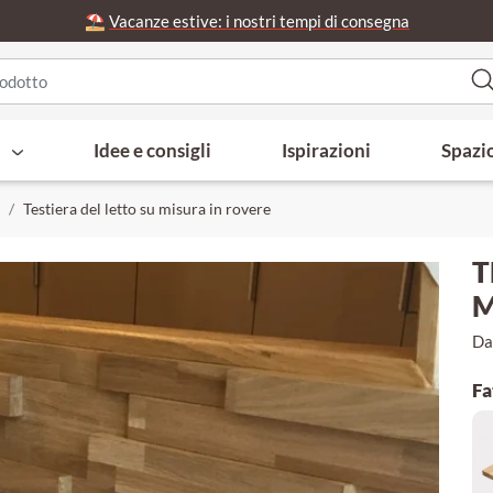
⛱️
Vacanze estive: i nostri tempi di consegna
i
Idee e consigli
Ispirazioni
Spazi
Testiera del letto su misura in rovere
T
M
Da
Fa