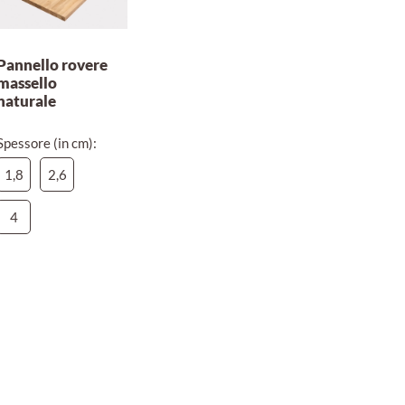
Pannello rovere
massello
naturale
Spessore (in cm):
1,8
2,6
4