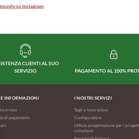
munity su Instagram
ISTENZA CLIENTI AL SUO
PAGAMENTO AL 100% PRO
SERVIZIO
 E INFORMAZIONI
I NOSTRI SERVIZI
na e reso
Tagli e lavorazioni
tà di pagamento
Configuratore
taci
Ufficio progettazione per i progett
complessi
Servizio di finitura