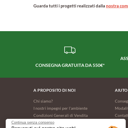
Guarda tutti i progetti realizzati dalla
nostra com
ASS
CONSEGNA GRATUITA DA 550€*
A PROPOSITO DI NOI
AIUTO
Chi siamo?
Conseg
I nostri impegni per l'ambiente
Modali
Condizioni Generali di Vendita
Contat
FAQ
Continua senza consenso