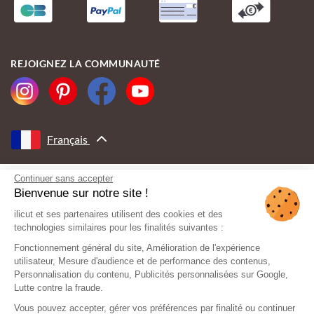
REJOIGNEZ LA COMMUNAUTÉ
Français
Continuer sans accepter
AVEC LE SOUTIEN DE
Bienvenue sur notre site !
ilicut et ses partenaires utilisent des cookies et des
technologies similaires pour les finalités suivantes :
Fonctionnement général du site, Amélioration de l'expérience
utilisateur, Mesure d'audience et de performance des contenus,
Personnalisation du contenu, Publicités personnalisées sur Google,
Lutte contre la fraude.
Vous pouvez accepter, gérer vos préférences par finalité ou continuer