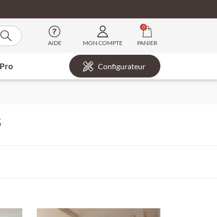
0
AIDE
MON COMPTE
PANIER
 Pro
Configurateur
S