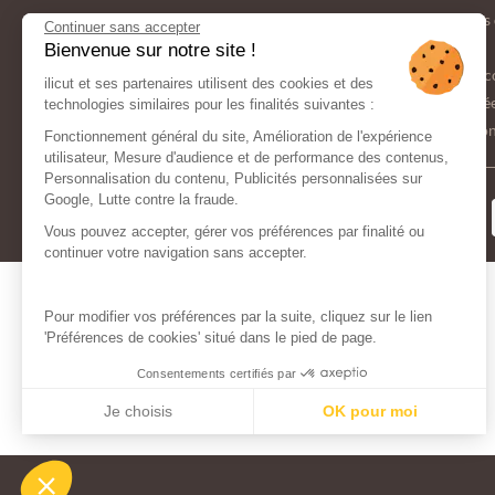
Nos engagements écologiques
Modes 
Continuer sans accepter
C.G.V.
FAQ
Bienvenue sur notre site !
Espace Presse
Nous c
ilicut et ses partenaires utilisent des cookies et des
Donnée
technologies similaires pour les finalités suivantes :
Gestion
Fonctionnement général du site, Amélioration de l'expérience
utilisateur, Mesure d'audience et de performance des contenus,
Personnalisation du contenu, Publicités personnalisées sur
Google, Lutte contre la fraude.
MODES DE
PAIEMENT
Vous pouvez accepter, gérer vos préférences par finalité ou
continuer votre navigation sans accepter.
Pour modifier vos préférences par la suite, cliquez sur le lien
'Préférences de cookies' situé dans le pied de page.
Consentements certifiés par
Je choisis
OK pour moi
Axeptio consent
Plateforme de Gestion du Consentement : Personnalisez vos Opt
Notre plateforme vous permet d'adapter et de gérer vos paramètres