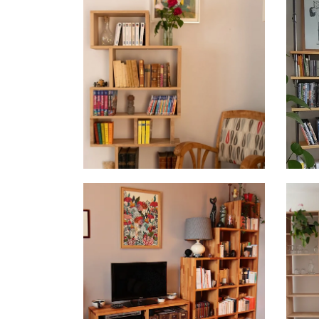
Bouleau
Salon
Frêne
Okoumé
Chêne
Valchromat