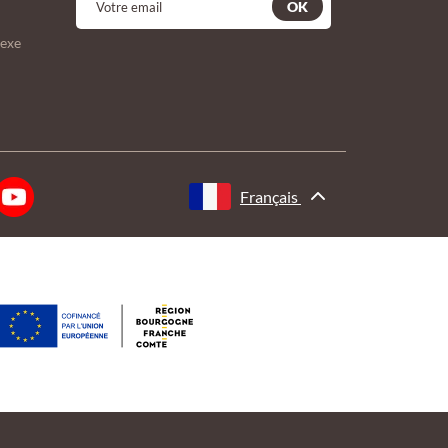
OK
lexe
Français
tations. Personnalisez vos préférences pour contrôler la manière don