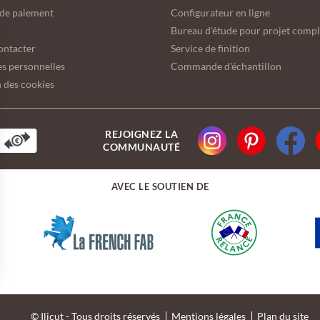
de paiement
Configurateur en ligne
Bureau d'étude pour projet comp
ontacter
Service de finition
s personnelles
Commande d'échantillon
 des cookies
REJOIGNEZ LA
COMMUNAUTÉ
AVEC LE SOUTIEN DE
ions
 de confidentialité, en garantissant la conformité avec les réglemen
© Ilicut - Tous droits réservés
Mentions légales
Plan du site