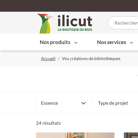
Nos produits
Nos services
Accueil
Vos créations de bibliothèques
Bibliothèque
Hêtre
Essence
Type de projet
Bureau
Epicéa
Etagères
24 résultats
Meuble TV
Aulne
Rangements