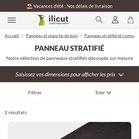
⛱️
Vacances d'été : Nos délais de livraison
rmer
Accueil
Panneau et planche de bois
Panneau stratifié et compac
PANNEAU STRATIFIÉ
Notre sélection de panneaux stratifiés découpés sur mesure
Saisissez vos dimensions pour afficher les prix
Notre sélection
Filtrer
Trier
Nouveauté
Ancienneté
2 résultats
Prix décroissant
Prix croissant