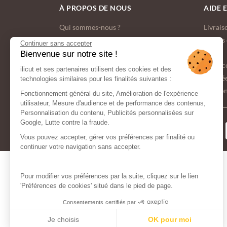
À PROPOS DE NOUS
AIDE 
Qui sommes-nous ?
Livrais
Nos engagements écologiques
Modes 
Continuer sans accepter
C.G.V.
FAQ
Bienvenue sur notre site !
Espace Presse
Nous c
ilicut et ses partenaires utilisent des cookies et des
Donnée
technologies similaires pour les finalités suivantes :
Gestion
Fonctionnement général du site, Amélioration de l'expérience
utilisateur, Mesure d'audience et de performance des contenus,
Personnalisation du contenu, Publicités personnalisées sur
Google, Lutte contre la fraude.
MODES DE
PAIEMENT
Vous pouvez accepter, gérer vos préférences par finalité ou
continuer votre navigation sans accepter.
Pour modifier vos préférences par la suite, cliquez sur le lien
'Préférences de cookies' situé dans le pied de page.
Consentements certifiés par
Je choisis
OK pour moi