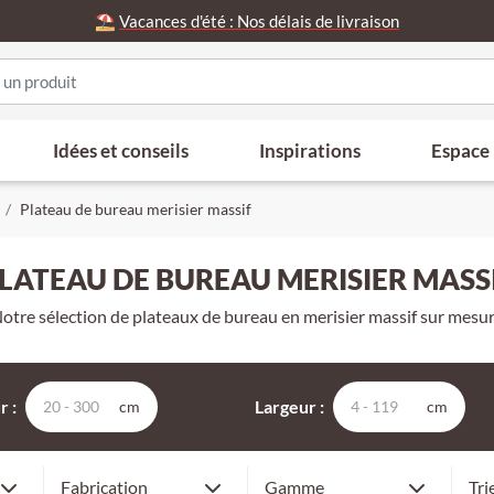
⛱️
Vacances d'été : Nos délais de livraison
Idées et conseils
Inspirations
Espace
Plateau de bureau merisier massif
LATEAU DE BUREAU MERISIER MASS
otre sélection de plateaux de bureau en merisier massif sur mesu
 :
Largeur :
cm
cm
Premium
Not
Lames aboutées
Fabrication
Gamme
Tri