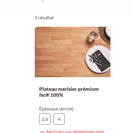
4 cm
1 résultat
Plateau merisier prémium
fsc® 100%
Épaisseur (en cm) :
2,6
4
Saisissez vos dimensions pour