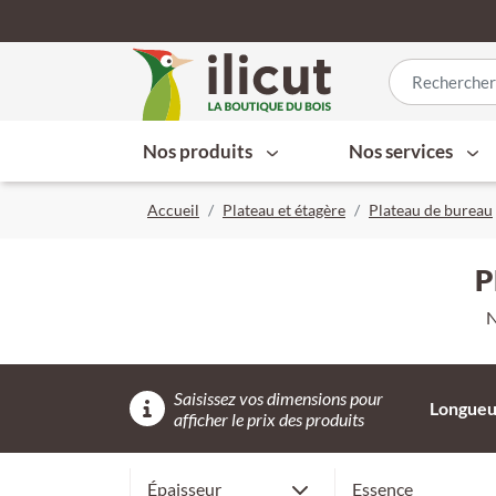
Nos produits
Nos services
Accueil
Plateau et étagère
Plateau de bureau
P
N
Saisissez vos dimensions pour
Longueur
afficher le prix des produits
2,6 cm
Merisier
Épaisseur
Essence