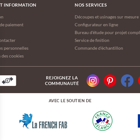
ET INFORMATION
NOS SERVICES
on
Découpes et usinages sur mesure
de paiement
Configurateur en ligne
Bureau d'étude pour projet comp
ontacter
Service de finition
s personnelles
Commande d'échantillon
 des cookies
REJOIGNEZ LA
COMMUNAUTÉ
AVEC LE SOUTIEN DE