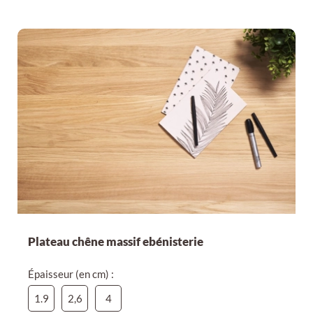
Plateau chêne massif ebénisterie
Épaisseur (en cm) :
1.9
2,6
4