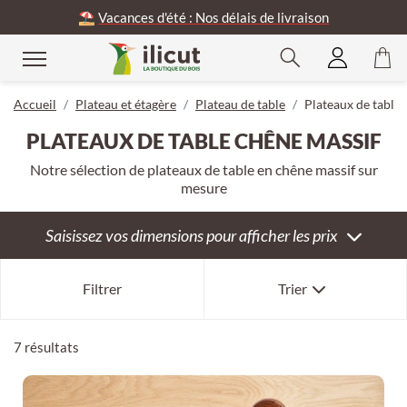
⛱️
Vacances d'été : Nos délais de livraison
rmer
Accueil
Plateau et étagère
Plateau de table
Plateaux de table
PLATEAUX DE TABLE CHÊNE MASSIF
Notre sélection de plateaux de table en chêne massif sur
mesure
Saisissez vos dimensions pour afficher les prix
Notre sélection
Filtrer
Trier
Nouveauté
Ancienneté
7 résultats
Prix décroissant
Prix croissant