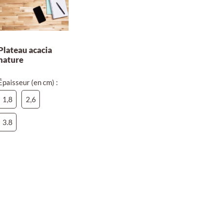
Plateau acacia
nature
Épaisseur (en cm) :
1,8
2,6
3.8