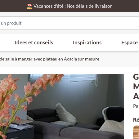
⛱️
Vacances d'été : Nos délais de livraison
Idées et conseils
Inspirations
Espace
de salle à manger avec plateau en Acacia sur mesure
G
M
A
Pa
Ré