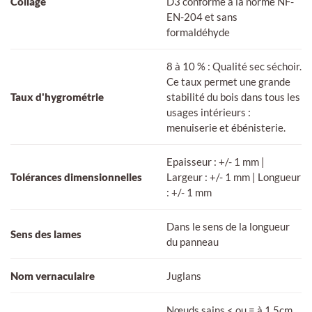
Collage
D3 conforme à la norme NF-
EN-204 et sans
formaldéhyde
8 à 10 % : Qualité sec séchoir.
Ce taux permet une grande
Taux d'hygrométrie
stabilité du bois dans tous les
usages intérieurs :
menuiserie et ébénisterie.
Epaisseur : +/- 1 mm |
Tolérances dimensionnelles
Largeur : +/- 1 mm | Longueur
: +/- 1 mm
Dans le sens de la longueur
Sens des lames
du panneau
Nom vernaculaire
Juglans
Nœuds sains < ou = à 1.5cm