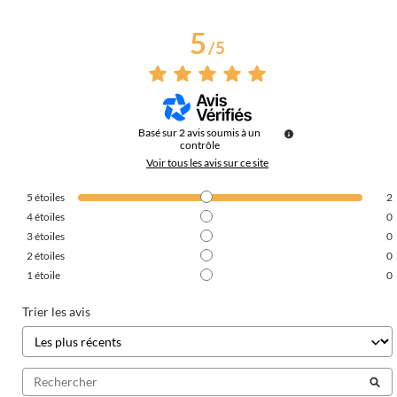
5
/
5
Basé sur
2
avis soumis à un
contrôle
Voir tous les avis sur ce site
5
étoiles
2
4
étoiles
0
3
étoiles
0
2
étoiles
0
1
étoile
0
Trier les avis