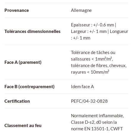
Provenance
Allemagne
Epaisseur : +/- 0.6 mm |
Tolérances dimensionnelles
Largeur : +/- 1 mm | Longueur
: +/- 1 mm
Tolérance de tâches ou
salissures < 1mm²/m²,
Face A (parement)
tolérance de fibres, cheveux,
rayures < 10mm/m²
Face B (contreparement)
Idem face A
Certification
PEFC/04-32-0828
Normalement inflammable,
Classe D-s2, d0 selon la
Classement au feu
norme EN 13501-1, CWFT