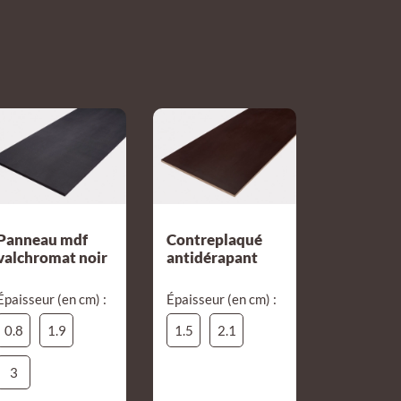
Panneau mdf
Contreplaqué
valchromat noir
antidérapant
Épaisseur (en cm) :
Épaisseur (en cm) :
0.8
1.9
1.5
2.1
3