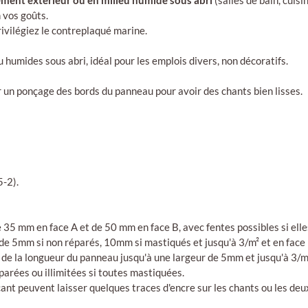
ent extérieur ou en milieu humide sous abri
(salles de bain, cuis
n vos goûts.
ivilégiez le contreplaqué marine.
 humides sous abri, idéal pour les emplois divers, non décoratifs.
er un ponçage des bords du panneau pour avoir des chants bien lisses.
5-2).
35 mm en face A et de 50 mm en face B, avec fentes possibles si elle
 de 5mm si non réparés, 10mm si mastiqués et jusqu'à 3/m² et en face
/5 de la longueur du panneau jusqu'à une largeur de 5mm et jusqu'à 3/
arées ou illimitées si toutes mastiquées.
t peuvent laisser quelques traces d'encre sur les chants ou les deux