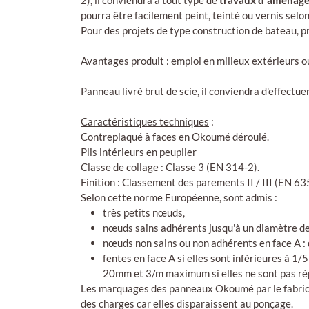
2), il conviendra à tout type de
travaux d'aménagem
pourra être facilement peint, teinté ou vernis selo
Pour des projets de type construction de bateau, pr
Avantages produit : emploi en milieux extérieurs ou
Panneau livré brut de scie, il conviendra d'effectu
Caractéristiques techniques
:
Contreplaqué à faces en Okoumé déroulé.
Plis intérieurs en peuplier
Classe de collage : Classe 3 (EN 314-2).
Finition : Classement des parements II / III (EN 63
Selon cette norme Européenne, sont admis :
très petits nœuds,
nœuds sains adhérents jusqu'à un diamètre de 
nœuds non sains ou non adhérents en face A :
fentes en face A si elles sont inférieures à 1
20mm et 3/m maximum si elles ne sont pas rép
Les marquages des panneaux Okoumé par le fabrican
des charges car elles disparaissent au ponçage.