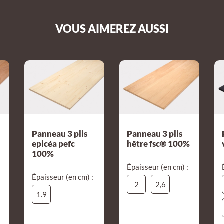
VOUS AIMEREZ AUSSI
Panneau 3 plis
Panneau 3 plis
epicéa pefc
hêtre fsc® 100%
100%
Épaisseur (en cm) :
Épaisseur (en cm) :
2
2,6
1.9