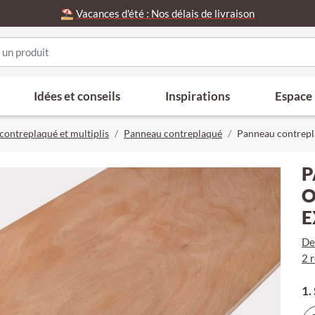
⛱️
Vacances d'été : Nos délais de livraison
Idées et conseils
Inspirations
Espace
contreplaqué et multiplis
Panneau contreplaqué
Panneau contrepl
P
O
E
De
2 
1.