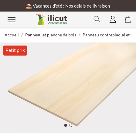
⛱️
Vacances d'été : Nos délais de livraison
Accueil
Panneau et planche de bois
Panneau contreplaqué et mul
Petit prix