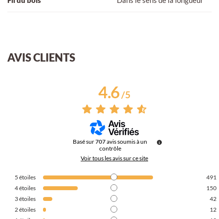
AVIS CLIENTS
4.6
/
5
Basé sur
707
avis soumis à un
contrôle
Voir tous les avis sur ce site
5
étoiles
491
4
étoiles
150
3
étoiles
42
2
étoiles
12