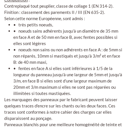
Contreplaqué tout peuplier, classe de collage 1 (EN 314-2).
Finition : classement des parements II / III (EN 635-2).
Selon cette norme Européenne, sont admis :
• très petits noeuds,
• noeuds sains adhérents jusqu'à un diamètre de 35 mm
en face A et de 50 mm en face B, avec fentes possibles si
elles sont légères
• noeuds non sains ou non adhérents en face A : de 5mm si
non réparés, 10mm si mastiqués et jusqu'à 3/m² et en face
B: de 40 mm maxi,
• fentes en face A si elles sont inférieures à 1/5 de la
longueur du panneau jusqu'à une largeur de 5mm et jusqu'à
3/m, en face B si elles sont d'une largeur maximum de
20mm et 3/m maximum si elles ne sont pas réparées ou
illimitées si toutes mastiquées.
Les marquages des panneaux par le fabricant peuvent laisser
quelques traces d'encre sur les chants ou les deux faces. Ces
traces sont conformes à notre cahier des charges car elles
disparaissent au ponçage.
Panneaux blanchis pour une meilleure homogénéité de teinte et