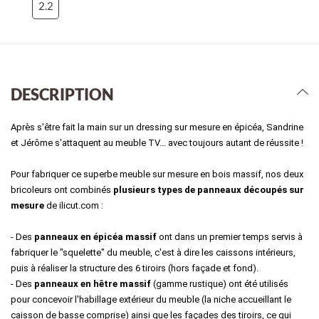
2.2
DESCRIPTION
Après s'être fait la main sur un dressing sur mesure en épicéa, Sandrine 
et Jérôme s'attaquent au meuble TV... avec toujours autant de réussite !  
Pour fabriquer ce superbe meuble sur mesure en bois massif, nos deux 
bricoleurs ont combinés 
plusieurs types de panneaux découpés sur 
mesure
 de ilicut.com :
- Des 
panneaux en épicéa massif
 ont dans un premier temps servis à 
fabriquer le "squelette" du meuble, c'est à dire les caissons intérieurs, 
puis à réaliser la structure des 6 tiroirs (hors façade et fond).
- Des
 panneaux en hêtre massif
 (gamme rustique) ont été utilisés 
pour concevoir l'habillage extérieur du meuble (la niche accueillant le 
caisson de basse comprise) ainsi que les façades des tiroirs, ce qui 