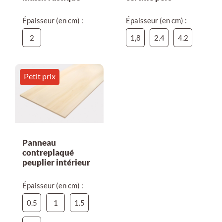
Épaisseur (en cm) :
Épaisseur (en cm) :
2
1,8
2.4
4.2
Petit prix
Panneau
contreplaqué
peuplier intérieur
Épaisseur (en cm) :
0.5
1
1.5