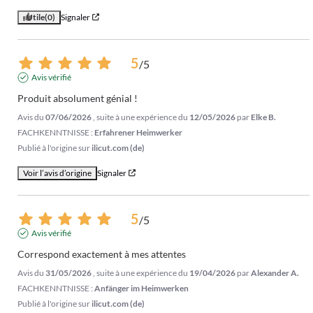
Utile
(0)
Signaler
5
/
5
Avis vérifié
Produit absolument génial !
Avis du
07/06/2026
, suite à une expérience du
12/05/2026
par
Elke B.
FACHKENNTNISSE :
Erfahrener Heimwerker
Publié à l'origine sur
ilicut.com (de)
Voir l’avis d’origine
Signaler
5
/
5
Avis vérifié
Correspond exactement à mes attentes
Avis du
31/05/2026
, suite à une expérience du
19/04/2026
par
Alexander A.
FACHKENNTNISSE :
Anfänger im Heimwerken
Publié à l'origine sur
ilicut.com (de)