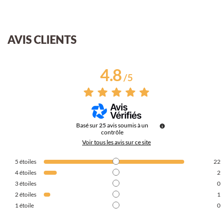
AVIS CLIENTS
4.8
/
5
Basé sur
25
avis soumis à un
contrôle
Voir tous les avis sur ce site
5
étoiles
22
4
étoiles
2
3
étoiles
0
2
étoiles
1
1
étoile
0