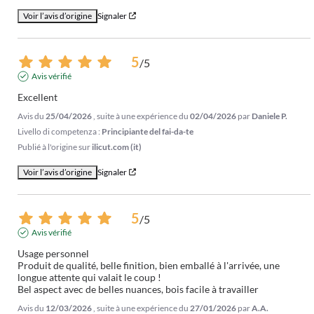
Voir l’avis d’origine
Signaler
5
/
5
Avis vérifié
Excellent
Avis du
25/04/2026
, suite à une expérience du
02/04/2026
par
Daniele P.
Livello di competenza :
Principiante del fai-da-te
Publié à l'origine sur
ilicut.com (it)
Voir l’avis d’origine
Signaler
5
/
5
Avis vérifié
Usage personnel 

Produit de qualité, belle finition, bien emballé à l'arrivée, une 
longue attente qui valait le coup !

Bel aspect avec de belles nuances, bois facile à travailler
Avis du
12/03/2026
, suite à une expérience du
27/01/2026
par
A.A.