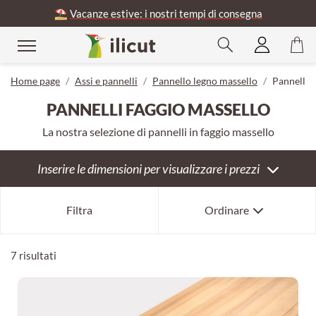
⛱️
Vacanze estive: i nostri tempi di consegna
udere
Home page
Assi e pannelli
Pannello legno massello
Pannelli 
PANNELLI FAGGIO MASSELLO
La nostra selezione di pannelli in faggio massello
Inserire le dimensioni per visualizzare i prezzi
Bestseller
Filtra
Ordinare
Per novità
Per anzianità
7 risultati
Per prezzo crescente
Per prezzo decrescente