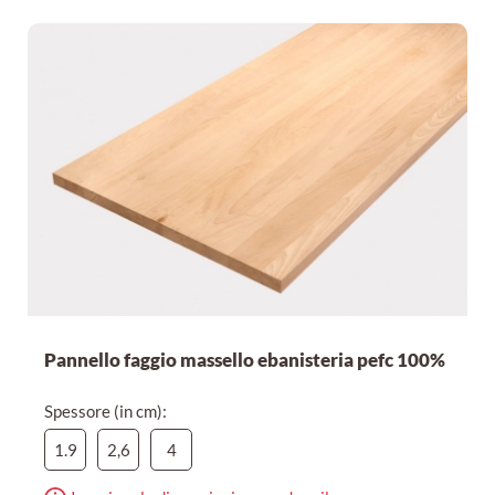
Pannello faggio massello ebanisteria pefc 100%
Spessore (in cm):
1.9
2,6
4