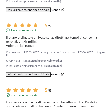
Pubblicato originariamente su
ilicut.com (fr)
Visualizza la recensione originale
Segnala
5
/
5
Recensione verificata
Il piano ordinato è arrivato senza difetti nei tempi di consegna 
previsti, grazie mille! 

Volentieri di nuovo!
Recensione del
21/5/2026
, in seguito ad un'esperienza del
26/4/2026
di
Regina
R.
FACHKENNTNISSE :
Erfahrener Heimwerker
Pubblicato originariamente su
ilicut.com (de)
Visualizza la recensione originale
Segnala
5
/
5
Recensione verificata
Uso personale. Per realizzare una porta della cantina. Prodotto 
apparentemente di ottima qualità, solo il tempo (diversi mesi) 