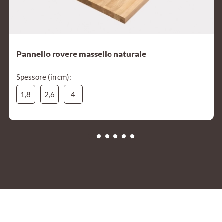
Pannello rovere massello naturale
Spessore (in cm):
1,8
2,6
4